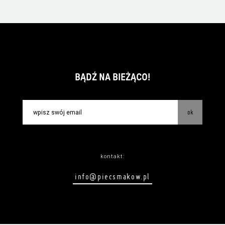
BĄDŹ NA BIEŻĄCO!
ok
kontakt:
info@piecsmakow.pl