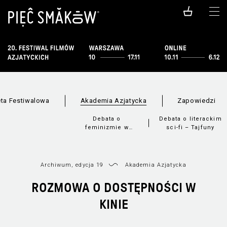
ta Festiwalowa
Akademia Azjatycka
Zapowiedzi
Debata o
Debata o literackim
feminizmie w
sci-fi – Tajfuny
Chinach – Dział
Zagraniczny
Archiwum, edycja 19
Akademia Azjatycka
ROZMOWA O DOSTĘPNOŚCI W
KINIE