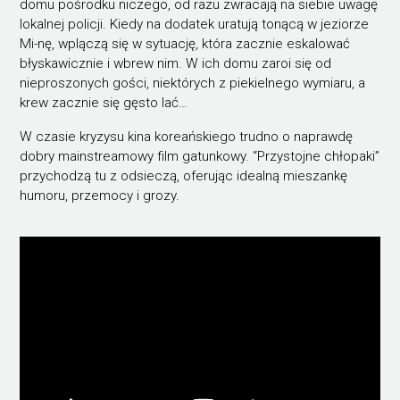
domu pośrodku niczego, od razu zwracają na siebie uwagę
lokalnej policji. Kiedy na dodatek uratują tonącą w jeziorze
Mi-nę, wplączą się w sytuację, która zacznie eskalować
błyskawicznie i wbrew nim. W ich domu zaroi się od
nieproszonych gości, niektórych z piekielnego wymiaru, a
krew zacznie się gęsto lać…
W czasie kryzysu kina koreańskiego trudno o naprawdę
dobry mainstreamowy film gatunkowy. “Przystojne chłopaki”
przychodzą tu z odsieczą, oferując idealną mieszankę
humoru, przemocy i grozy.