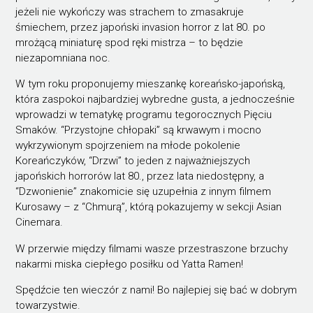
jeżeli nie wykończy was strachem to zmasakruje
śmiechem, przez japoński invasion horror z lat 80. po
mrożącą miniaturę spod ręki mistrza – to będzie
niezapomniana noc.
W tym roku proponujemy mieszankę koreańsko-japońską,
która zaspokoi najbardziej wybredne gusta, a jednocześnie
wprowadzi w tematykę programu tegorocznych Pięciu
Smaków. “Przystojne chłopaki” są krwawym i mocno
wykrzywionym spojrzeniem na młode pokolenie
Koreańczyków, “Drzwi” to jeden z najważniejszych
japońskich horrorów lat 80., przez lata niedostępny, a
“Dzwonienie” znakomicie się uzupełnia z innym filmem
Kurosawy – z “Chmurą”, którą pokazujemy w sekcji Asian
Cinemara.
W przerwie między filmami wasze przestraszone brzuchy
nakarmi miska ciepłego posiłku od Yatta Ramen!
Spędźcie ten wieczór z nami! Bo najlepiej się bać w dobrym
towarzystwie.