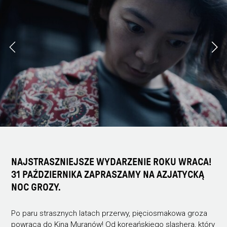
NAJSTRASZNIEJSZE WYDARZENIE ROKU WRACA!
31 PAŹDZIERNIKA ZAPRASZAMY NA AZJATYCKĄ
NOC GROZY.
Po paru strasznych latach przerwy, pięciosmakowa groza
powraca do Kina Muranów! Od koreańskiego slashera, który