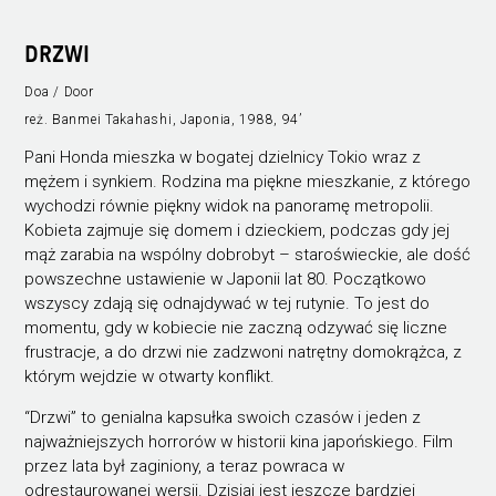
DRZWI
Doa / Door
reż. Banmei Takahashi, Japonia, 1988, 94’
Pani Honda mieszka w bogatej dzielnicy Tokio wraz z
mężem i synkiem. Rodzina ma piękne mieszkanie, z którego
wychodzi równie piękny widok na panoramę metropolii.
Kobieta zajmuje się domem i dzieckiem, podczas gdy jej
mąż zarabia na wspólny dobrobyt – staroświeckie, ale dość
powszechne ustawienie w Japonii lat 80. Początkowo
wszyscy zdają się odnajdywać w tej rutynie. To jest do
momentu, gdy w kobiecie nie zaczną odzywać się liczne
frustracje, a do drzwi nie zadzwoni natrętny domokrążca, z
którym wejdzie w otwarty konflikt.
“Drzwi” to genialna kapsułka swoich czasów i jeden z
najważniejszych horrorów w historii kina japońskiego. Film
przez lata był zaginiony, a teraz powraca w
odrestaurowanej wersji. Dzisiaj jest jeszcze bardziej