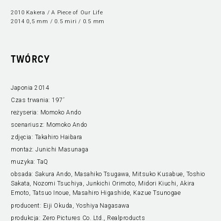
2010 Kakera / A Piece of Our Life
2014 0,5 mm / 0.5 miri / 0.5 mm
TWÓRCY
Japonia 2014
Czas trwania:
197’
reżyseria:
Momoko Ando
scenariusz:
Momoko Ando
zdjęcia:
Takahiro Haibara
montaż:
Junichi Masunaga
muzyka:
TaQ
obsada:
Sakura Ando, Masahiko Tsugawa, Mitsuko Kusabue, Toshio
Sakata, Nozomi Tsuchiya, Junkichi Orimoto, Midori Kiuchi, Akira
Emoto, Tatsuo Inoue, Masahiro Higashide, Kazue Tsunogae
producent:
Eiji Okuda, Yoshiya Nagasawa
produkcja:
Zero Pictures Co. Ltd., Realproducts