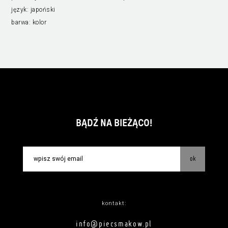
język:
japoński
barwa:
kolor
BĄDŹ NA BIEŻĄCO!
ok
kontakt:
info@piecsmakow.pl