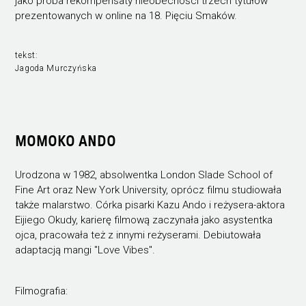
jako próba rekompensaty nieobecności trzech tytułów
prezentowanych w online na 18. Pięciu Smaków.
tekst:
Jagoda Murczyńska
MOMOKO ANDO
Urodzona w 1982, absolwentka London Slade School of
Fine Art oraz New York University, oprócz filmu studiowała
także malarstwo. Córka pisarki Kazu Ando i reżysera-aktora
Eijiego Okudy, karierę filmową zaczynała jako asystentka
ojca, pracowała też z innymi reżyserami. Debiutowała
adaptacją mangi "Love Vibes".
Filmografia: