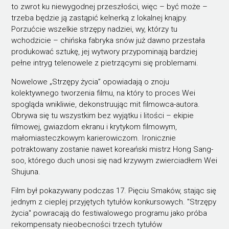
to zwrot ku niewygodnej przeszłości, więc – być może –
trzeba będzie ją zastąpić kelnerką z lokalnej knajpy.
Porzućcie wszelkie strzępy nadziei, wy, którzy tu
wchodzicie – chińska fabryka snów już dawno przestała
produkować sztukę, jej wytwory przypominają bardziej
pełne intryg telenowele z pietrzącymi się problemami.
Nowelowe „Strzępy życia” opowiadają o znoju
kolektywnego tworzenia filmu, na który to proces Wei
spogląda wnikliwie, dekonstruując mit filmowca-autora.
Obrywa się tu wszystkim bez wyjątku i litości – ekipie
filmowej, gwiazdom ekranu i krytykom filmowym,
małomiasteczkowym karierowiczom. Ironicznie
potraktowany zostanie nawet koreański mistrz Hong Sang-
soo, którego duch unosi się nad krzywym zwierciadłem Wei
Shujuna.
Film był pokazywany podczas 17. Pięciu Smaków, stając się
jednym z cieplej przyjętych tytułów konkursowych. "Strzępy
życia" powracają do festiwalowego programu jako próba
rekompensaty nieobecności trzech tytułów