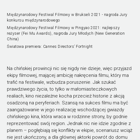
Międzynarodowy Festiwal Filmowy w Brukseli 2021 - nagroda Jury
konkursu międzynarodowego
Międzynarodowy Festiwal Filmowy w Pingyao 2021: najlepszy
reżyser (Fei Mu Awards), nagroda Jury Młodych (New Generation
China)
Światowa premiera: Cannes Directors’ Fortnight
Na chińskiej prowincji nic się nigdy nie dzieje, więc przyjazd
ekipy filmowej, mającej ambicję nakręcenia filmu, który ma
trafić na festiwale, wzbudza poruszenie. Jak szukać
prawdziwego życia, to tylko w małomiasteczkowych
realiach, kino niezależne kocha przecież historie z akcją
osadzoną na peryferiach. Szansą na sukces filmu ma być
zaangażowanie w jego realizację wschodzącej gwiazdy
chińskiego kina, która wraca w rodzinne strony, by godnie
reprezentować swój region. Jednak nic nie idzie zgodnie z
planem – pogłębiają się konflikty w ekipie, scenariusz wciąż
nie jest ukończony, a dla głównej aktorki powrót do domu