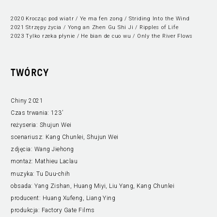
2020 Krocząc pod wiatr / Ye ma fen zong / Striding Into the Wind
2021 Strzępy życia / Yong an Zhen Gu Shi Ji / Ripples of Life
2023 Tylko rzeka płynie / He bian de cuo wu / Only the River Flows
TWÓRCY
Chiny 2021
Czas trwania:
123’
reżyseria:
Shujun Wei
scenariusz:
Kang Chunlei, Shujun Wei
zdjęcia:
Wang Jiehong
montaż:
Mathieu Laclau
muzyka:
Tu Duu-chih
obsada:
Yang Zishan, Huang Miyi, Liu Yang, Kang Chunlei
producent:
Huang Xufeng, Liang Ying
produkcja:
Factory Gate Films