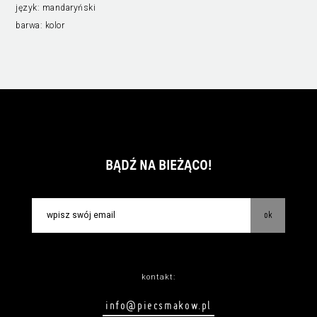
język:
mandaryński
barwa:
kolor
BĄDŹ NA BIEŻĄCO!
ok
kontakt:
info@piecsmakow.pl