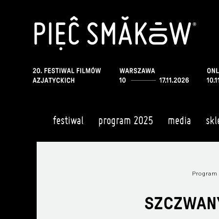
festiwal
program 2025
media
skl
Program
SZCZWANY