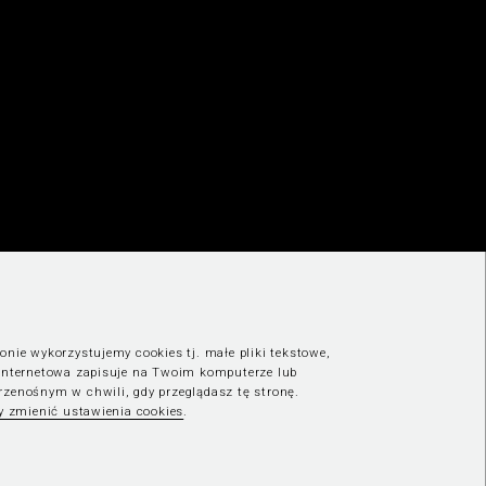
onie wykorzystujemy cookies tj. małe pliki tekstowe,
 internetowa zapisuje na Twoim komputerze lub
rzenośnym w chwili, gdy przeglądasz tę stronę.
by zmienić ustawienia cookies
.