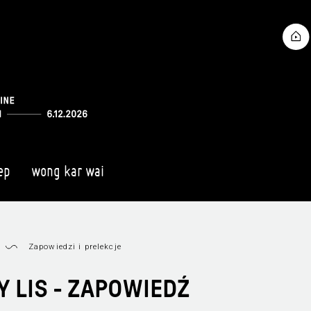
ep
wong kar wai
Zapowiedzi i prelekcje
 LIS - ZAPOWIEDŹ