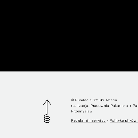
© Fundacja Sztuki Arteria
realizacja:
Pracownia Pakamera
+
Pa
Przemysław
Regulamin serwisu
•
Polityka plików