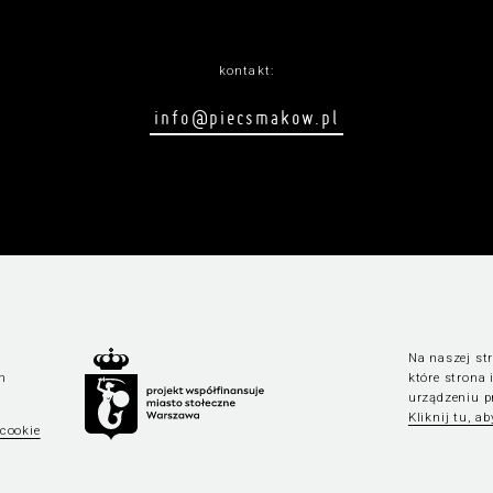
kontakt:
info@piecsmakow.pl
Na naszej str
n
które strona
urządzeniu p
Kliknij tu, a
 cookie