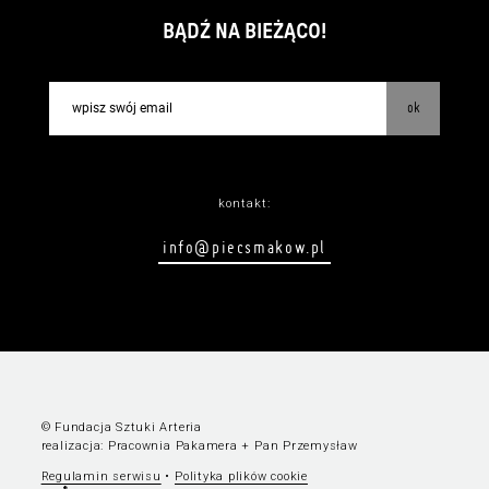
BĄDŹ NA BIEŻĄCO!
ok
kontakt:
info@piecsmakow.pl
© Fundacja Sztuki Arteria
realizacja:
Pracownia Pakamera
+
Pan Przemysław
Regulamin serwisu
•
Polityka plików cookie