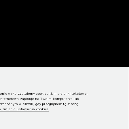
onie wykorzystujemy cookies tj. małe pliki tekstowe,
 internetowa zapisuje na Twoim komputerze lub
rzenośnym w chwili, gdy przeglądasz tę stronę.
by zmienić ustawienia cookies
.