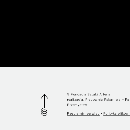
© Fundacja Sztuki Arteria
realizacja:
Pracownia Pakamera
+
Pa
Przemysław
Regulamin serwisu
•
Polityka plików