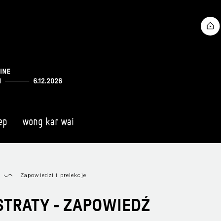
ep
wong kar wai
Zapowiedzi i prelekcje
STRATY - ZAPOWIEDŹ