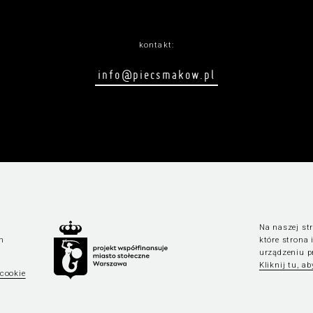
kontakt:
info@piecsmakow.pl
Na naszej str
n
które strona
urządzeniu p
Kliknij tu, a
 cookie