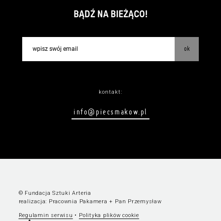
BĄDŹ NA BIEŻĄCO!
ok
kontakt:
info@piecsmakow.pl
© Fundacja Sztuki Arteria
realizacja:
Pracownia Pakamera
+
Pan Przemysław
Regulamin serwisu
•
Polityka plików cookie