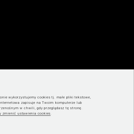
onie wykorzystujemy cookies tj. małe pliki tekstowe,
 internetowa zapisuje na Twoim komputerze lub
rzenośnym w chwili, gdy przeglądasz tę stronę.
by zmienić ustawienia cookies
.