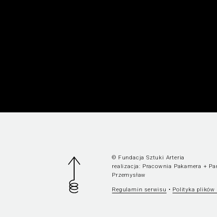
© Fundacja Sztuki Arteria
realizacja:
Pracownia Pakamera
+
Pa
Przemysław
Regulamin serwisu
•
Polityka plików