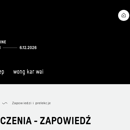
ep
wong kar wai
Zapowiedzi i prelekcje
CZENIA - ZAPOWIEDŹ