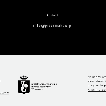
kontakt:
info@piecsmakow.pl
Na naszej str
n
które strona
urządzeniu p
Kliknij tu, a
 cookie