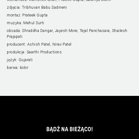
zdjęcia:
Tribhuvan Babu Sadineni
montaż:
Prateek Gupta
muzyka:
Mehul Surti
obsada:
Shraddha Dangar, Jayesh More, Tejal Panchasara, Shailesh
Prajapati
producent:
Ashish Patel, Nirav Patel
produkcja:
Saarthi Productions
język:
Gujarati
barwa:
kolor
BĄDŹ NA BIEŻĄCO!