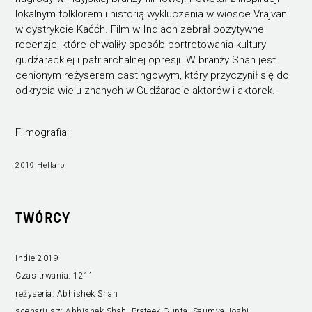
lokalnym folklorem i historią wykluczenia w wiosce Vrajvani
w dystrykcie Kaććh. Film w Indiach zebrał pozytywne
recenzje, które chwaliły sposób portretowania kultury
gudźarackiej i patriarchalnej opresji. W branży Shah jest
cenionym reżyserem castingowym, który przyczynił się do
odkrycia wielu znanych w Gudźaracie aktorów i aktorek.
Filmografia:
2019 Hellaro
TWÓRCY
Indie 2019
Czas trwania:
121’
reżyseria:
Abhishek Shah
scenariusz:
Abhishek Shah, Prateek Gupta, Saumya Joshi