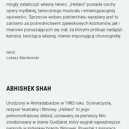
mogły zatańczyć własny taniec. „Hellaro” posiada cechy
opery mydlanej, tanecznego musicalu i emancypacyjnej
opowieści. Sprzeciw wobec patriarchatu wyrażany jest tu
zarówno za pośrednictwem zjawiskowych kostiumów, jak i
miarowo poruszających się ciał, za którymi próbuje nadążyć
kamera, tworząca własną, równie imponującą choreografię.
tekst:
Łukasz Mańkowski
ABHISHEK SHAH
Urodzony w Ahmadabadzie w 1982 roku. Scenarzysta,
reżyser teatralny i filmowy. „Hellaro” to jego
pełnometrażowy debiut, uznawany za pierwszy film
zrealizowany w stanie Gudźarat, który wygrał najważniejsze
nagrody w indyjskiej branży filmowej. Powstał z inspiracji