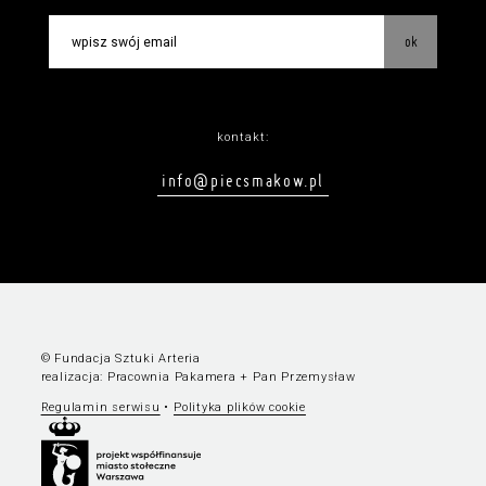
ok
kontakt:
info@piecsmakow.pl
© Fundacja Sztuki Arteria
realizacja:
Pracownia Pakamera
+
Pan Przemysław
Regulamin serwisu
•
Polityka plików cookie