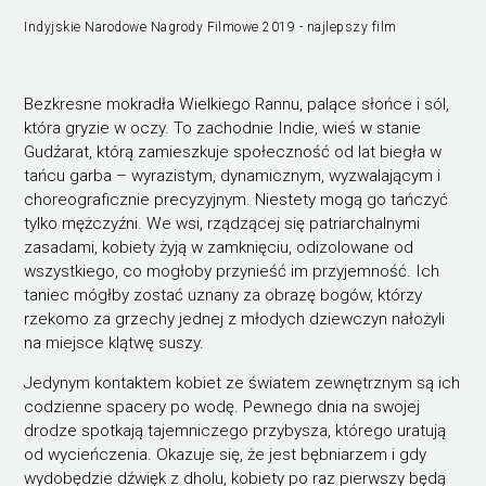
Indyjskie Narodowe Nagrody Filmowe 2019 - najlepszy film
Bezkresne mokradła Wielkiego Rannu, palące słońce i sól,
która gryzie w oczy. To zachodnie Indie, wieś w stanie
Gudźarat, którą zamieszkuje społeczność od lat biegła w
tańcu garba – wyrazistym, dynamicznym, wyzwalającym i
choreograficznie precyzyjnym. Niestety mogą go tańczyć
tylko mężczyźni. We wsi, rządzącej się patriarchalnymi
zasadami, kobiety żyją w zamknięciu, odizolowane od
wszystkiego, co mogłoby przynieść im przyjemność. Ich
taniec mógłby zostać uznany za obrazę bogów, którzy
rzekomo za grzechy jednej z młodych dziewczyn nałożyli
na miejsce klątwę suszy.
Jedynym kontaktem kobiet ze światem zewnętrznym są ich
codzienne spacery po wodę. Pewnego dnia na swojej
drodze spotkają tajemniczego przybysza, którego uratują
od wycieńczenia. Okazuje się, że jest bębniarzem i gdy
wydobędzie dźwięk z dholu, kobiety po raz pierwszy będą