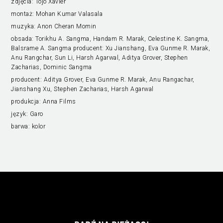
zdjęcia:
Tojo Xavier
montaż:
Mohan Kumar Valasala
muzyka:
Anon Cheran Momin
obsada:
Torikhu A. Sangma, Handam R. Marak, Celestine K. Sangma,
Balsrame A. Sangma producent: Xu Jianshang, Eva Gunme R. Marak,
Anu Rangchar, Sun Li, Harsh Agarwal, Aditya Grover, Stephen
Zacharias, Dominic Sangma
producent:
Aditya Grover, Eva Gunme R. Marak, Anu Rangachar,
Jianshang Xu, Stephen Zacharias, Harsh Agarwal
produkcja:
Anna Films
język:
Garo
barwa:
kolor