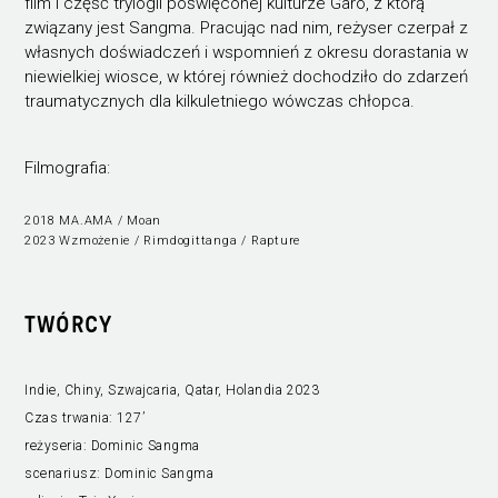
film i część trylogii poświęconej kulturze Garo, z którą
związany jest Sangma. Pracując nad nim, reżyser czerpał z
własnych doświadczeń i wspomnień z okresu dorastania w
niewielkiej wiosce, w której również dochodziło do zdarzeń
traumatycznych dla kilkuletniego wówczas chłopca.
Filmografia:
2018 MA.AMA / Moan
2023 Wzmożenie / Rimdogittanga / Rapture
TWÓRCY
Indie, Chiny, Szwajcaria, Qatar, Holandia 2023
Czas trwania:
127’
reżyseria:
Dominic Sangma
scenariusz:
Dominic Sangma