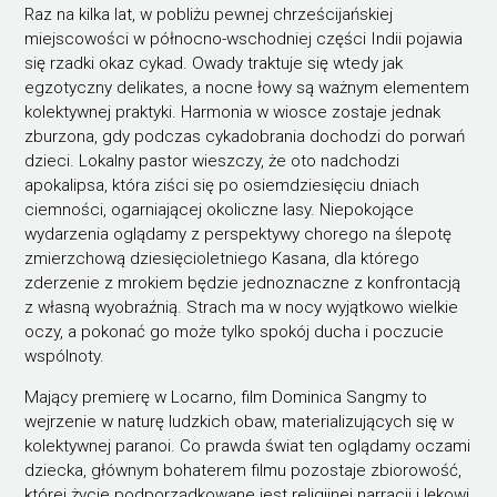
Raz na kilka lat, w pobliżu pewnej chrześcijańskiej
miejscowości w północno-wschodniej części Indii pojawia
się rzadki okaz cykad. Owady traktuje się wtedy jak
egzotyczny delikates, a nocne łowy są ważnym elementem
kolektywnej praktyki. Harmonia w wiosce zostaje jednak
zburzona, gdy podczas cykadobrania dochodzi do porwań
dzieci. Lokalny pastor wieszczy, że oto nadchodzi
apokalipsa, która ziści się po osiemdziesięciu dniach
ciemności, ogarniającej okoliczne lasy. Niepokojące
wydarzenia oglądamy z perspektywy chorego na ślepotę
zmierzchową dziesięcioletniego Kasana, dla którego
zderzenie z mrokiem będzie jednoznaczne z konfrontacją
z własną wyobraźnią. Strach ma w nocy wyjątkowo wielkie
oczy, a pokonać go może tylko spokój ducha i poczucie
wspólnoty.
Mający premierę w Locarno, film Dominica Sangmy to
wejrzenie w naturę ludzkich obaw, materializujących się w
kolektywnej paranoi. Co prawda świat ten oglądamy oczami
dziecka, głównym bohaterem filmu pozostaje zbiorowość,
której życie podporządkowane jest religijnej narracji i lękowi