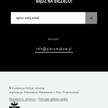
BĄDŹ NA BIEŻĄCO!
ok
kontakt:
info@piecsmakow.pl
© Fundacja Sztuki Arteria
realizacja:
Pracownia Pakamera
+
Pan Przemysław
Regulamin serwisu
•
Polityka plików cookie