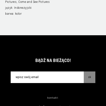
Pictures, Come and See Pictures
język:
Indonezyjski
barwa:
kolor
BĄDŹ NA BIEŻĄCO!
ok
kontakt: