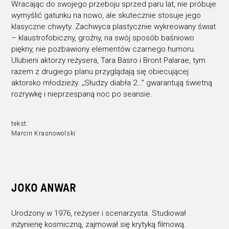
Wracając do swojego przeboju sprzed paru lat, nie próbuje
wymyślić gatunku na nowo, ale skutecznie stosuje jego
klasyczne chwyty. Zachwyca plastycznie wykreowany świat
– klaustrofobiczny, groźny, na swój sposób baśniowo
piękny, nie pozbawiony elementów czarnego humoru.
Ulubieni aktorzy reżysera, Tara Basro i Bront Palarae, tym
razem z drugiego planu przyglądają się obiecującej
aktorsko młodzieży. „Słudzy diabła 2…” gwarantują świetną
rozrywkę i nieprzespaną noc po seansie.
tekst:
Marcin Krasnowolski
JOKO ANWAR
Urodzony w 1976, reżyser i scenarzysta. Studiował
inżynierię kosmiczną, zajmował się krytyką filmową.