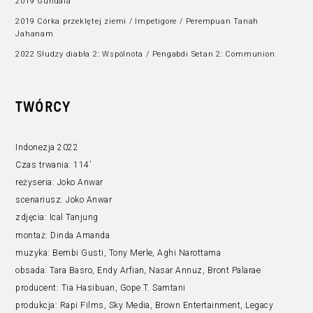
2019 Gundala
2019 Córka przeklętej ziemi / Impetigore / Perempuan Tanah
Jahanam
2022 Słudzy diabła 2: Wspólnota / Pengabdi Setan 2: Communion
TWÓRCY
Indonezja 2022
Czas trwania:
114’
reżyseria:
Joko Anwar
scenariusz:
Joko Anwar
zdjęcia:
Ical Tanjung
montaż:
Dinda Amanda
muzyka:
Bembi Gusti, Tony Merle, Aghi Narottama
obsada:
Tara Basro, Endy Arfian, Nasar Annuz, Bront Palarae
producent:
Tia Hasibuan, Gope T. Samtani
produkcja:
Rapi Films, Sky Media, Brown Entertainment, Legacy