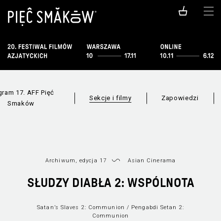
gram 17. AFF Pięć
Sekcje i filmy
Zapowiedzi
Smaków
Archiwum, edycja 17
Asian Cinerama
F
Wszystkie sekcje
Lista filmów
SŁUDZY DIABŁA 2: WSPÓLNOTA
Satan’s Slaves 2: Communion / Pengabdi Setan 2:
Communion