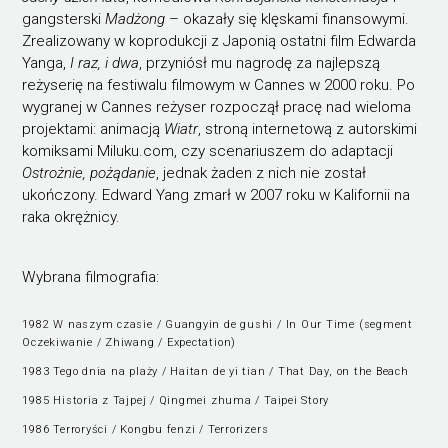
gangsterski
Madżong
– okazały się klęskami finansowymi.
Zrealizowany w koprodukcji z Japonią ostatni film Edwarda
Yanga,
I raz, i dwa
, przyniósł mu nagrodę za najlepszą
reżyserię na festiwalu filmowym w Cannes w 2000 roku. Po
wygranej w Cannes reżyser rozpoczął pracę nad wieloma
projektami: animacją
Wiatr
, stroną internetową z autorskimi
komiksami Miluku.com, czy scenariuszem do adaptacji
Ostrożnie, pożądanie
, jednak żaden z nich nie został
ukończony. Edward Yang zmarł w 2007 roku w Kalifornii na
raka okrężnicy.
Wybrana filmografia:
1982 W naszym czasie / Guangyin de gushi / In Our Time (segment
Oczekiwanie / Zhiwang / Expectation)
1983 Tego dnia na plaży / Haitan de yi tian / That Day, on the Beach
1985 Historia z Tajpej / Qingmei zhuma / Taipei Story
1986 Terroryści / Kongbu fenzi / Terrorizers