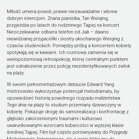
Miłość umiera powoli, prawie niezauważalnie i wbrew
dobrym intencjom. Znana pianistka, Tan Weiqing,
przyjeżdża po latach do rodzinnego Tajpej na koncert.
Nieoczekiwanie odbiera telefon od Jiali – dawno
niewidzianej przyjaciółki i siostry ukochanego Weiqing z
czasów studenckich. Pomiędzy próbą a koncertem kobiety
spotykają się w kawiarni. Ich rozmowa zamienia się w
wielopoziomową retrospekcję, której centralnym punktem
jest odnalezienie przez policję niezidentyfikowanych zwłok
na plaży.
W swoim pełnometrażowym debiucie Edward Yang
mistrzowsko wykorzystuje potencjał melodramatu, by
opowiedzieć historię powolnego rozpadu małżeństwa.
Tego dnia na plaży
to studium przemiany dziewczyny w
kobietę. Pokazuje drogę do samorealizacji i konfrontację z
głęboko zakorzenionymi traumami i kulturowo
uwarunkowanymi wzorcami kobiecości w wyższej klasie
średniej Tajpej. Film był często porównywany do
Przygody
Michelangelo Antonioniego, ale o wiele bliżej mu do