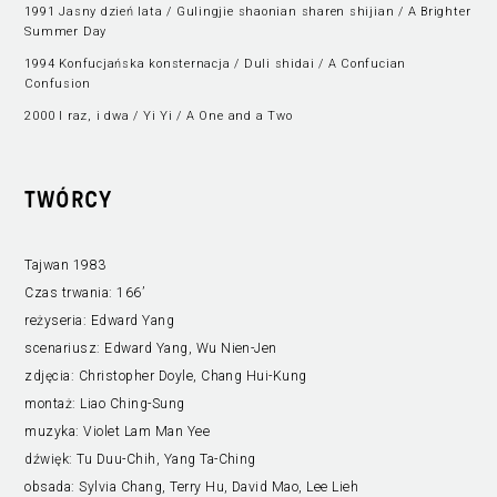
1991 Jasny dzień lata / Gulingjie shaonian sharen shijian / A Brighter
Summer Day
1994 Konfucjańska konsternacja / Duli shidai / A Confucian
Confusion
2000 I raz, i dwa / Yi Yi / A One and a Two
TWÓRCY
Tajwan 1983
Czas trwania:
166’
reżyseria:
Edward Yang
scenariusz:
Edward Yang, Wu Nien-Jen
zdjęcia:
Christopher Doyle, Chang Hui-Kung
montaż:
Liao Ching-Sung
muzyka:
Violet Lam Man Yee
dźwięk:
Tu Duu-Chih, Yang Ta-Ching
obsada:
Sylvia Chang, Terry Hu, David Mao, Lee Lieh