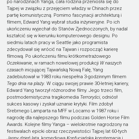
po narodzinach Yanga, cała rodzina przeniosła się do
Tajpej w związku z przejęciem władzy w Chinach przez
partię komunistyczną. Pomimo fascynacji architekturą i
filmem, Edward Yang wybrał studia inżynieryjne. Po ich
ukończeniu wyjechał do Stanów Zjednoczonych, by nadal
kształcić się w kierunku komputerowego designu. Po
siedmiu latach pracy w Seattle jako programista
zdecydował się wrócić na Tajwan i rozpocząć karierę
filmową. Po ukończeniu filmu krótkometrażowego
Oczekiwanie
, w ramach nowelowej produkcji
W naszych
czasach
inicjującej Tajwańską Nową Falę, Yang
zadebiutował w 1983 roku niespełna 3-godzinnym filmem
Tego dnia na plaży
. W ciągu swojej prawie 30-letniej kariery,
Edward Yang tworzył różnorodne filmy. Jego trzeci film,
postmodernistyczna tragikomedia
Terroryści
, odniósł
sukces kasowy i zyskał uznanie krytyki. Film zdobył
Srebrnego Lamparta na MFF w Locarno w 1987 roku i
nagrodę dla najlepszego filmu podczas Golden Horse Film
Awards. Kolejne filmy Yanga – wielokrotnie nagrodzony na
festiwalach epicki obraz rzeczywistości Tajpej lat 60-tych
Jasny dzień lata
, komediowa
Konfucjańska konsternacja
i