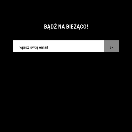
BĄDŹ NA BIEŻĄCO!
ok
kontakt:
info@piecsmakow.pl