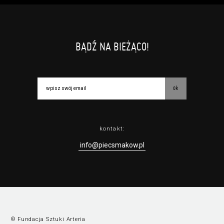
BĄDŹ NA BIEŻĄCO!
ok
kontakt:
info@piecsmakow.pl
© Fundacja Sztuki Arteria