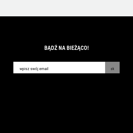
BĄDŹ NA BIEŻĄCO!
ok
kontakt:
info@piecsmakow.pl