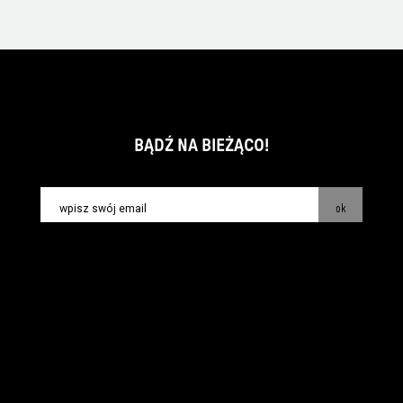
BĄDŹ NA BIEŻĄCO!
ok
kontakt:
info@piecsmakow.pl