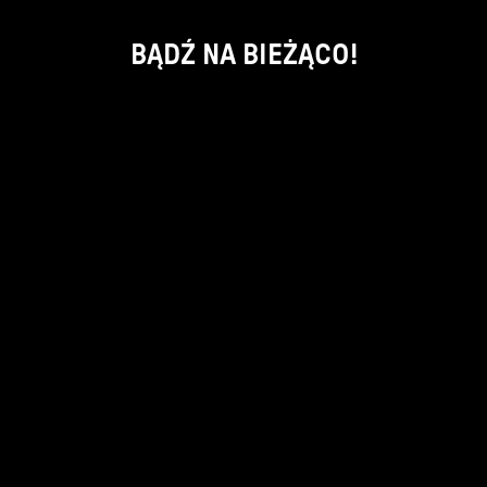
BĄDŹ NA BIEŻĄCO!
ok
kontakt:
info@piecsmakow.pl