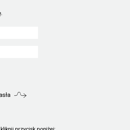
.
asła
liknij przycisk poniżej: