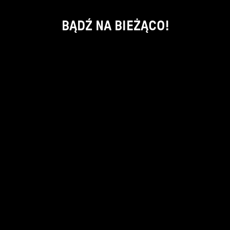
BĄDŹ NA BIEŻĄCO!
ok
kontakt:
info@piecsmakow.pl