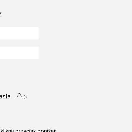
.
asła
liknij przycisk poniżej: