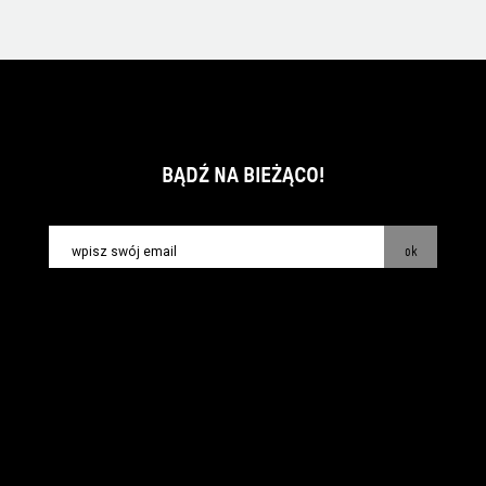
BĄDŹ NA BIEŻĄCO!
ok
kontakt:
info@piecsmakow.pl