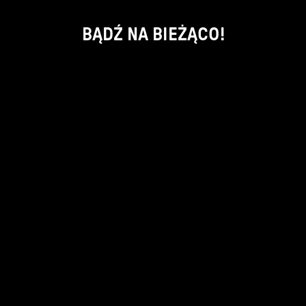
BĄDŹ NA BIEŻĄCO!
ok
kontakt:
info@piecsmakow.pl