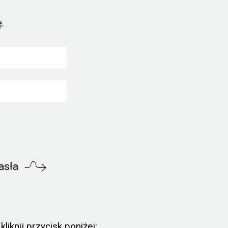
.
asła
liknij przycisk poniżej: