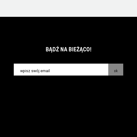
BĄDŹ NA BIEŻĄCO!
ok
kontakt:
info@piecsmakow.pl