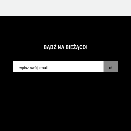
BĄDŹ NA BIEŻĄCO!
ok
kontakt:
info@piecsmakow.pl