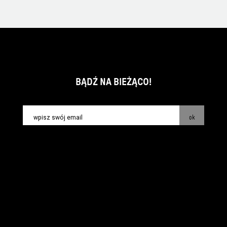
BĄDŹ NA BIEŻĄCO!
ok
kontakt:
info@piecsmakow.pl