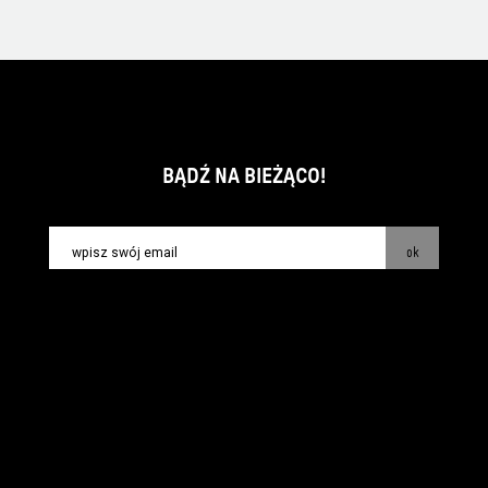
BĄDŹ NA BIEŻĄCO!
ok
kontakt:
info@piecsmakow.pl