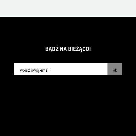
BĄDŹ NA BIEŻĄCO!
ok
kontakt:
info@piecsmakow.pl