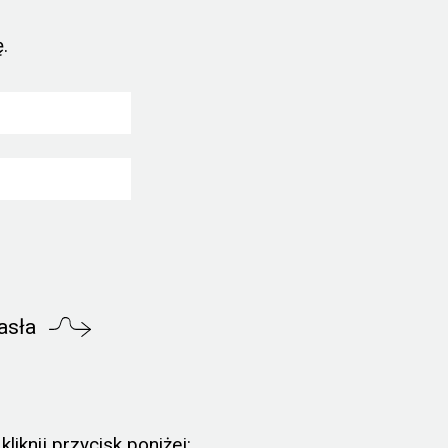
.
asła
liknij przycisk poniżej: