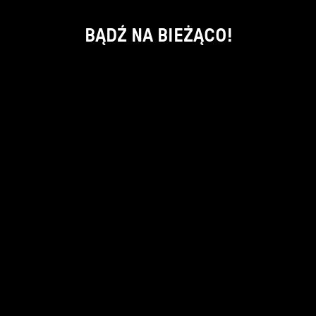
BĄDŹ NA BIEŻĄCO!
ok
kontakt:
info@piecsmakow.pl