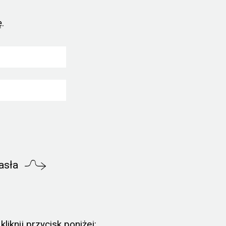
.
asła
liknij przycisk poniżej: