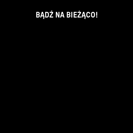
BĄDŹ NA BIEŻĄCO!
ok
kontakt:
info@piecsmakow.pl