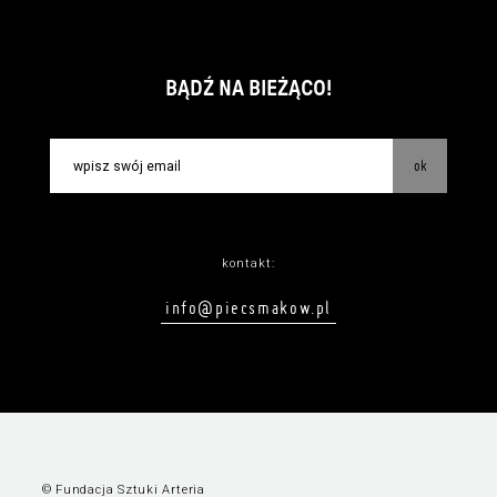
BĄDŹ NA BIEŻĄCO!
ok
kontakt:
info@piecsmakow.pl
© Fundacja Sztuki Arteria