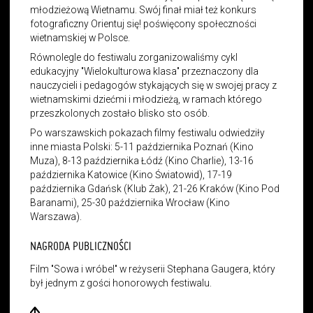
młodzieżową Wietnamu. Swój finał miał też konkurs
fotograficzny Orientuj się! poświęcony społeczności
wietnamskiej w Polsce.
Równolegle do festiwalu zorganizowaliśmy cykl
edukacyjny "Wielokulturowa klasa" przeznaczony dla
nauczycieli i pedagogów stykających się w swojej pracy z
wietnamskimi dziećmi i młodzieżą, w ramach którego
przeszkolonych zostało blisko sto osób.
Po warszawskich pokazach filmy festiwalu odwiedziły
inne miasta Polski: 5-11 października Poznań (Kino
Muza), 8-13 października Łódź (Kino Charlie), 13-16
października Katowice (Kino Światowid), 17-19
października Gdańsk (Klub Żak), 21-26 Kraków (Kino Pod
Baranami), 25-30 października Wrocław (Kino
Warszawa).
NAGRODA PUBLICZNOŚCI
Film "Sowa i wróbel" w reżyserii Stephana Gaugera, który
był jednym z gości honorowych festiwalu.