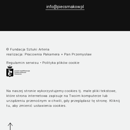
info@piecsmakow.pl
© Fundacja Sztuki Arteria
realizacja:
Pracownia Pakamera
+
Pan Przemysław
Regulamin serwisu
•
Polityka plików cookie
Na naszej stronie wykorzystujemy cookies tj. małe pliki tekstowe,
które strona internetowa zapisuje na Twoim komputerze lub
urządzeniu przenośnym w chwili, gdy przeglądasz tę stronę.
Kliknij
tu, aby zmienić ustawienia cookies
.