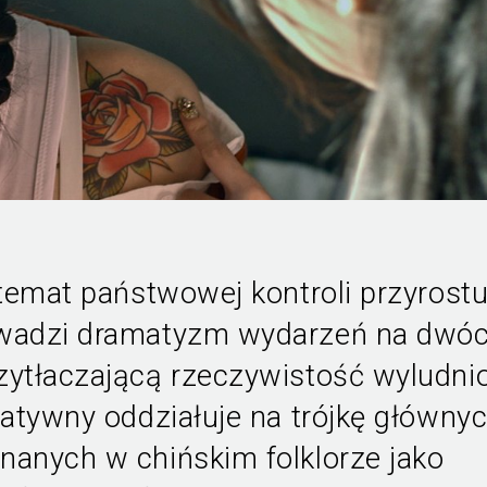
temat państwowej kontroli przyrost
owadzi dramatyzm wydarzeń na dwó
ytłaczającą rzeczywistość wyludni
gatywny oddziałuje na trójkę główny
anych w chińskim folklorze jako