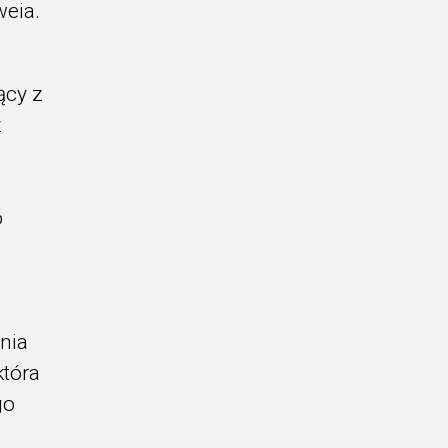
eia.
ący z
z
o
nia
która
go