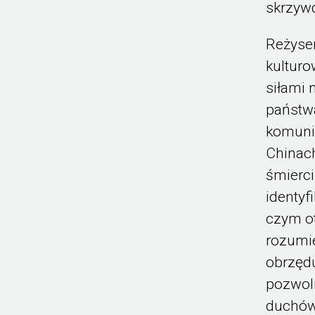
skrzyw
Reżyser
kulturo
siłami 
państw
komuni
Chinach
śmierci
identyf
czym o
rozumie
obrzędu
pozwoli
duchów.