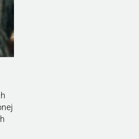
u
ch
onej
ch