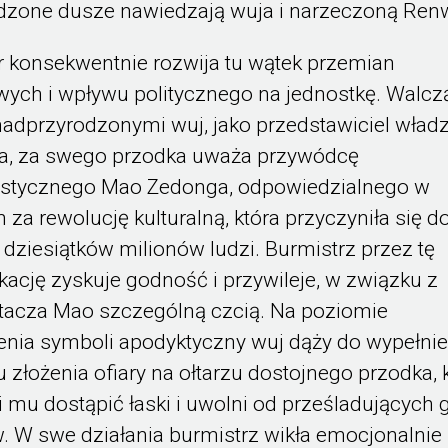
dzone dusze nawiedzają wuja i narzeczoną Renw
 konsekwentnie rozwija tu wątek przemian
wych i wpływu politycznego na jednostkę. Walcz
nadprzyrodzonymi wuj, jako przedstawiciel wład
a, za swego przodka uważa przywódcę
stycznego Mao Zedonga, odpowiedzialnego w
 za rewolucję kulturalną, która przyczyniła się d
 dziesiątków milionów ludzi. Burmistrz przez tę
ikację zyskuje godność i przywileje, w związku z
tacza Mao szczególną czcią. Na poziomie
nia symboli apodyktyczny wuj dąży do wypełnie
 złożenia ofiary na ołtarzu dostojnego przodka, 
 mu dostąpić łaski i uwolni od prześladujących 
 W swe działania burmistrz wikła emocjonalnie