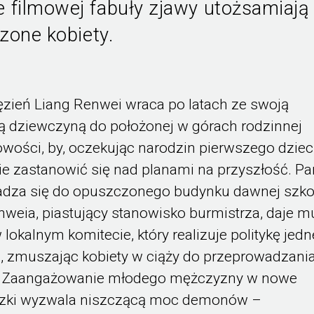
 filmowej fabuły zjawy utożsamiają
zone kobiety.
ęzień Liang Renwei wraca po latach ze swoją
ą dziewczyną do położonej w górach rodzinnej
wości, by, oczekując narodzin pierwszego dziec
e zastanowić się nad planami na przyszłość. Pa
dza się do opuszczonego budynku dawnej szkoł
weia, piastujący stanowisko burmistrza, daje m
 lokalnym komitecie, który realizuje politykę jed
, zmuszając kobiety w ciąży do przeprowadzani
i. Zaangażowanie młodego mężczyzny w nowe
zki wyzwala niszczącą moc demonów –