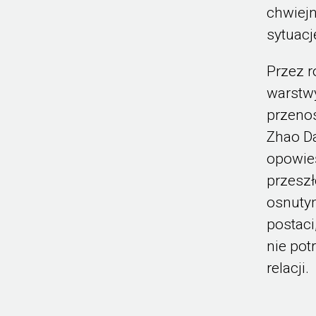
chwiejn
sytuacj
Przez 
warstw
przenos
Zhao Da
opowieś
przeszł
osnuty
postaci
nie pot
relacji.