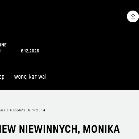
ep
wong kar wai
nzje People's Jury 2014
NIEW NIEWINNYCH, MONIKA