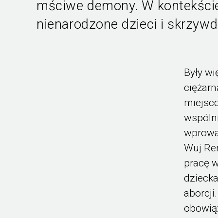
mściwe demony. W kontekście
nienarodzone dzieci i skrzywd
Były wi
ciężarn
miejsco
wspólni
wprowa
Wuj Ren
pracę w
dziecka
aborcj
obowią