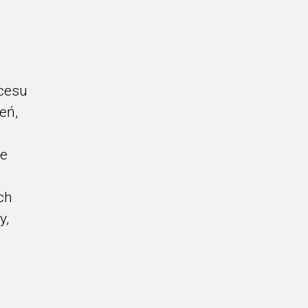
cesu
eń,
ie
ch
y,