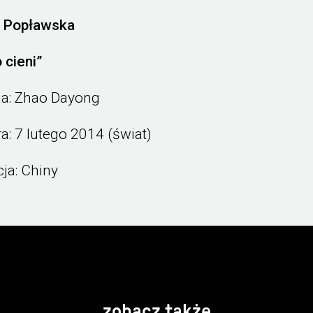
 Popławska
 cieni”
ia: Zhao Dayong
a: 7 lutego 2014 (świat)
ja: Chiny
zobacz także