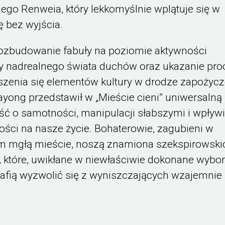
ego Renweia, który lekkomyślnie wplątuje się w
ę bez wyjścia.
rozbudowanie fabuły na poziomie aktywności
y nadrealnego świata duchów oraz ukazanie pro
zenia się elementów kultury w drodze zapożycz
yong przedstawił w „Mieście cieni” uniwersalną
ć o samotności, manipulacji słabszymi i wpływ
ości na nasze życie. Bohaterowie, zagubieni w
m mgłą mieście, noszą znamiona szekspirowski
, które, uwikłane w niewłaściwie dokonane wybor
rafią wyzwolić się z wyniszczających wzajemnie