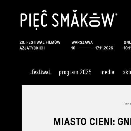
festiwal
program 2025
media
skl
Rece
MIASTO CIENI: G