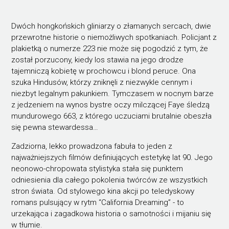
Dwóch hongkońskich gliniarzy o złamanych sercach, dwie
przewrotne historie o niemożliwych spotkaniach. Policjant z
plakietką o numerze 223 nie może się pogodzić z tym, że
został porzucony, kiedy los stawia na jego drodze
tajemniczą kobietę w prochowcu i blond peruce. Ona
szuka Hindusów, którzy zniknęli z niezwykle cennym i
niezbyt legalnym pakunkiem. Tymczasem w nocnym barze
z jedzeniem na wynos bystre oczy milczącej Faye śledzą
mundurowego 663, z którego uczuciami brutalnie obeszła
się pewna stewardessa…
Zadziorna, lekko prowadzona fabuła to jeden z
najważniejszych filmów definiujących estetykę lat 90. Jego
neonowo-chropowata stylistyka stała się punktem
odniesienia dla całego pokolenia twórców ze wszystkich
stron świata. Od stylowego kina akcji po teledyskowy
romans pulsujący w rytm “California Dreaming” - to
urzekająca i zagadkowa historia o samotności i mijaniu się
w tłumie.