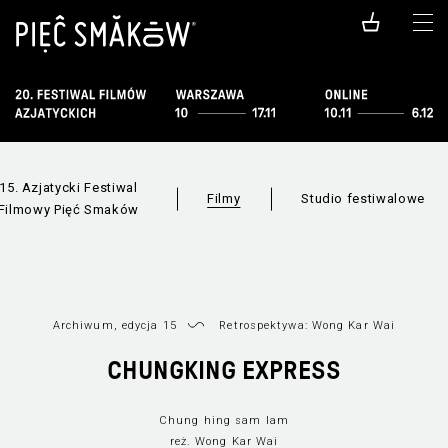
15. Azjatycki Festiwal
Filmy
Studio festiwalowe
Filmowy Pięć Smaków
Archiwum, edycja 15
Retrospektywa: Wong Kar Wai
Filmy dostępn
Wszystkie sekcje
CHUNGKING EXPRESS
online
Chung hing sam lam
reż. Wong Kar Wai