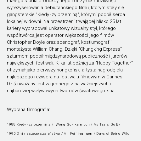
małego studia produkcyjnego i otrzymał możliwość
wyreżyserowania debiutanckiego filmu, którym stały się
gangsterskie "Kiedy łzy przeminą", którymi podbił serca
lokalnej widowni. Na przestrzeni trwającej blisko 25 lat
kariery wypracował unikatowy wizualny styl, którego
współtwórcą jest operator większości jego filmów –
Christopher Doyle oraz scenograf, kostiumograf i
montażysta William Chang. Dzięki "Chungking Express"
szturmem podbił międzynarodową publiczność i jurorów
największych festiwali. Kilka lat później za "Happy Together"
otrzymał jako pierwszy hongkoński artysta nagrodę dla
najlepszego reżysera na festiwalu filmowym w Cannes.
Dziś uważany jest za jednego z najważniejszych i
najbardziej wpływowych twórców światowego kina.
Wybrana filmografia:
1988 Kiedy łzy przeminą / Wong Gok ka moon / As Tears Go By
1990 Dni naszego szaleństwa / Ah Fei jing juen / Days of Being Wild