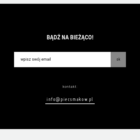
BĄDŹ NA BIEŻĄCO!
ok
kontakt:
info@piecsmakow.pl