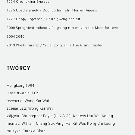
1994 Chungking Express
1995 Upadłe anioły / Duo luo tian shi / Fallen Angels
1997 Happy Together / Chun gwong cha sit
2000 Spragnieni miłości / Fa yeung nin wa / In the Mood for Love
2004 2046
2013 Wielki mistrz / Yi dai zong shi / The Grandmaster
TWÓRCY
Hongkong 1994
Czas trwania:
102’
reżyseria:
Wong Kar Wai
scenariusz:
Wong Kar Wai
zdjęcia:
Christopher Doyle (H.K.S.C.), Andrew Lau Wai Keung
montaż:
William Chang Suk Ping, Hai Kit Wai, Kong Chi Leung
muzyka:
Frankie Chan