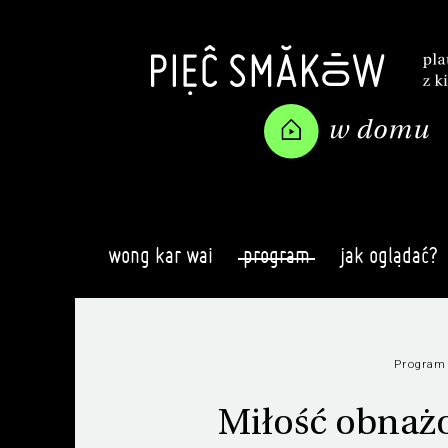
wong kar wai
program
jak oglądać?
Program
Miłość obnażo