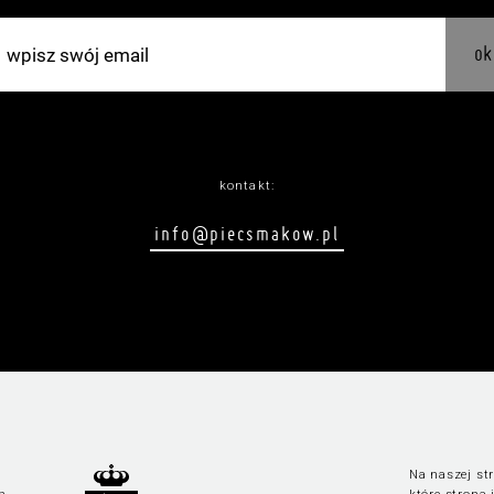
ok
kontakt:
info@piecsmakow.pl
Na naszej str
n
które strona