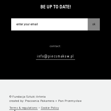
BE UP TO DATE!
ok
contact:
info@piecsmakow.pl
© Fundacja Sztuki Arteria
created by:
Pracownia Pakamera
+
Pan Przemysław
Terms & regulations
•
Cookie Policy