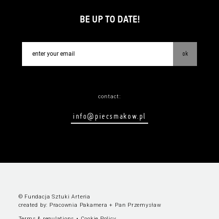
BE UP TO DATE!
ok
contact:
info@piecsmakow.pl
© Fundacja Sztuki Arteria
created by:
Pracownia Pakamera
+
Pan Przemysław
Terms & regulations
•
Cookie Policy