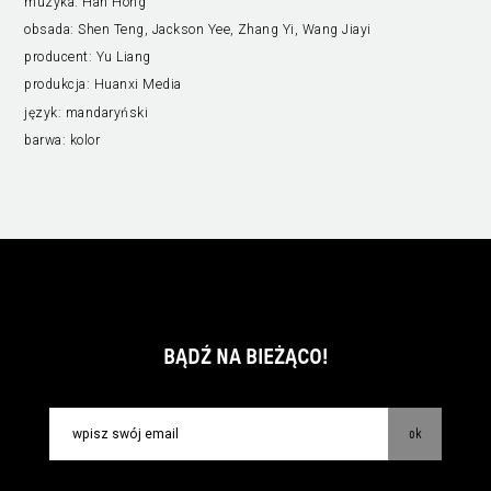
muzyka:
Han Hong
obsada:
Shen Teng, Jackson Yee, Zhang Yi, Wang Jiayi
producent:
Yu Liang
produkcja:
Huanxi Media
język:
mandaryński
barwa:
kolor
BĄDŹ NA BIEŻĄCO!
ok