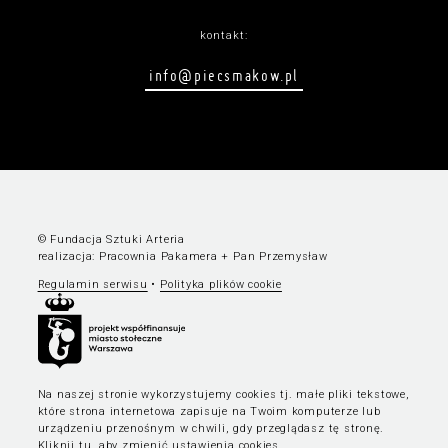
kontakt:
info@piecsmakow.pl
© Fundacja Sztuki Arteria
realizacja:
Pracownia Pakamera
+
Pan Przemysław
Regulamin serwisu
•
Polityka plików cookie
Na naszej stronie wykorzystujemy cookies tj. małe pliki tekstowe,
które strona internetowa zapisuje na Twoim komputerze lub
urządzeniu przenośnym w chwili, gdy przeglądasz tę stronę.
Kliknij tu, aby zmienić ustawienia cookies
.