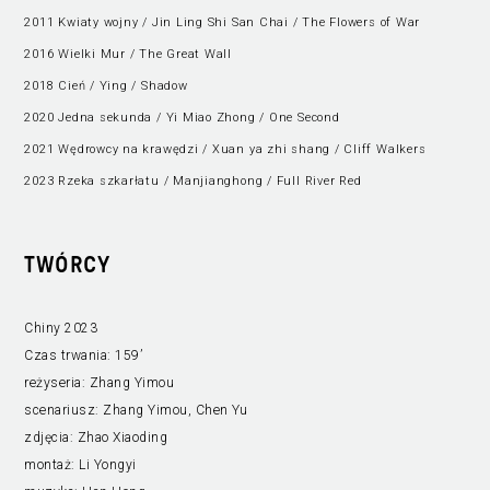
2011 Kwiaty wojny / Jin Ling Shi San Chai / The Flowers of War
2016 Wielki Mur / The Great Wall
2018 Cień / Ying / Shadow
2020 Jedna sekunda / Yi Miao Zhong / One Second
2021 Wędrowcy na krawędzi / Xuan ya zhi shang / Cliff Walkers
2023 Rzeka szkarłatu / Manjianghong / Full River Red
TWÓRCY
Chiny 2023
Czas trwania:
159’
reżyseria:
Zhang Yimou
scenariusz:
Zhang Yimou, Chen Yu
zdjęcia:
Zhao Xiaoding
montaż:
Li Yongyi