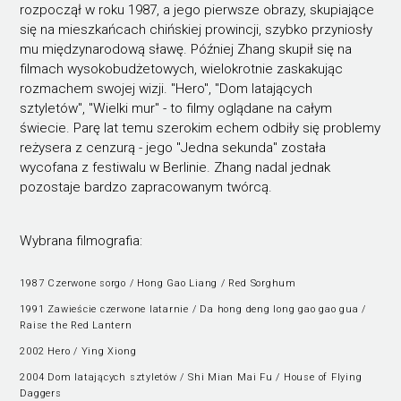
rozpoczął w roku 1987, a jego pierwsze obrazy, skupiające
się na mieszkańcach chińskiej prowincji, szybko przyniosły
mu międzynarodową sławę. Później Zhang skupił się na
filmach wysokobudżetowych, wielokrotnie zaskakując
rozmachem swojej wizji. "Hero", "Dom latających
sztyletów", "Wielki mur" - to filmy oglądane na całym
świecie. Parę lat temu szerokim echem odbiły się problemy
reżysera z cenzurą - jego "Jedna sekunda" została
wycofana z festiwalu w Berlinie. Zhang nadal jednak
pozostaje bardzo zapracowanym twórcą.
Wybrana filmografia:
1987 Czerwone sorgo / Hong Gao Liang / Red Sorghum
1991 Zawieście czerwone latarnie / Da hong deng long gao gao gua /
Raise the Red Lantern
2002 Hero / Ying Xiong
2004 Dom latających sztyletów / Shi Mian Mai Fu / House of Flying
Daggers