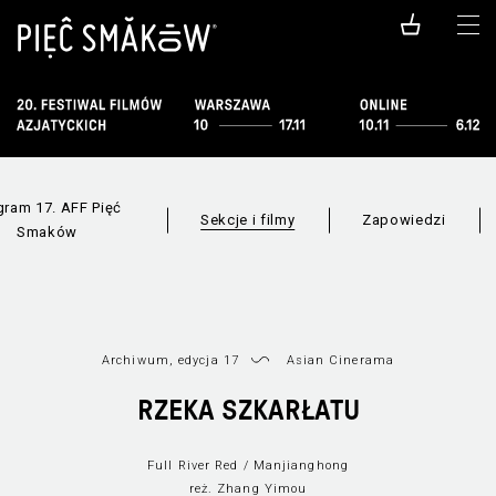
gram 17. AFF Pięć
Sekcje i filmy
Zapowiedzi
Smaków
Archiwum, edycja 17
Asian Cinerama
F
Wszystkie sekcje
Lista filmów
RZEKA SZKARŁATU
Full River Red / Manjianghong
reż. Zhang Yimou