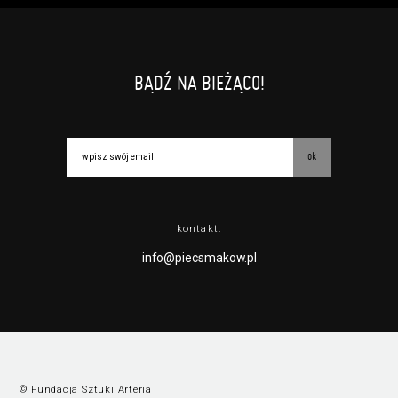
BĄDŹ NA BIEŻĄCO!
ok
kontakt:
info@piecsmakow.pl
© Fundacja Sztuki Arteria