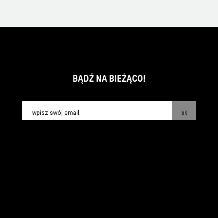
BĄDŹ NA BIEŻĄCO!
ok
kontakt:
info@piecsmakow.pl