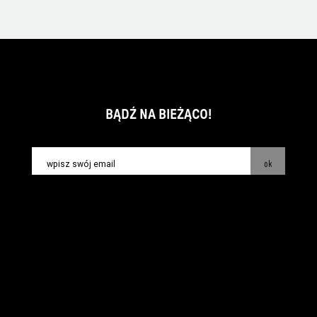
BĄDŹ NA BIEŻĄCO!
ok
kontakt:
info@piecsmakow.pl