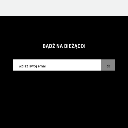
BĄDŹ NA BIEŻĄCO!
ok
kontakt:
info@piecsmakow.pl