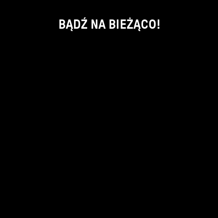
BĄDŹ NA BIEŻĄCO!
ok
kontakt:
info@piecsmakow.pl