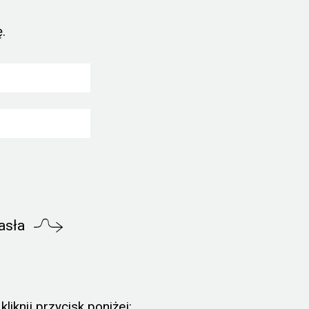
.
asła
liknij przycisk poniżej: