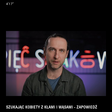
4’17’’
SZUKAJĄC KOBIETY Z KŁAMI I WĄSAMI - ZAPOWIEDŹ