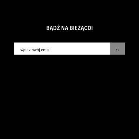
BĄDŹ NA BIEŻĄCO!
ok
kontakt:
info@piecsmakow.pl