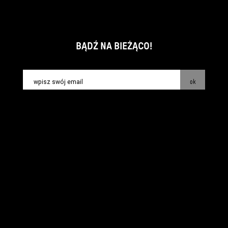
BĄDŹ NA BIEŻĄCO!
ok
kontakt:
info@piecsmakow.pl