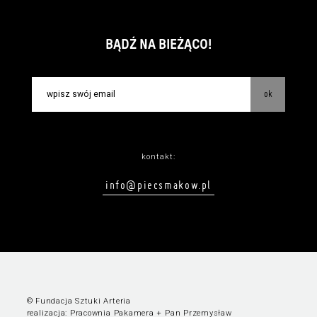
BĄDŹ NA BIEŻĄCO!
ok
kontakt:
info@piecsmakow.pl
© Fundacja Sztuki Arteria
realizacja:
Pracownia Pakamera
+
Pan Przemysław