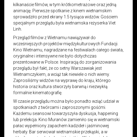
kilkanaście filmów, w tym krótkometrażowe oraz jedną
animację. Pierwsze spotkanie z kinem wietnamskim
sprowadziło przed ekrany 1.5 tysiąca widzów. Gościem
specjalnym przeglądu była wietnamska reżyserka Viet
Linh.
Przegląd filmów z Wietnamu nawiązywał do
wcześniejszych projektów międzykulturowych Fundacji.
Kino Wietnamu, nagradzane na festiwalach całego świata,
oryginalne i intensywne nie było dotychczas
prezentowane w Polsce. Inspiracją do zorganizowania
przeglądu był fakt, że co setny Warszawiak jest
Wietnamczykiem, a wciąż tak niewiele o nich wiemy.
Zaprosiliśmy widzów na wyprawę do kraju, którego
historia oraz kultura stworzyły barwną i niezwykłą
formalnie kinematografię.
W czasie przeglądu można było ponadto wziąć udział w
spotkaniach z twórcami i zaproszonymi gośćmi.
Każdemu seansowi towarzyszyła dyskusja, happening
lub prelekcja. Kino Muranów zamieniło się w wietnamski
pałac wypełniony zapachem kadzideł i jaśminowej
herbaty. Bar serwował wietnamskie przekąski, a w