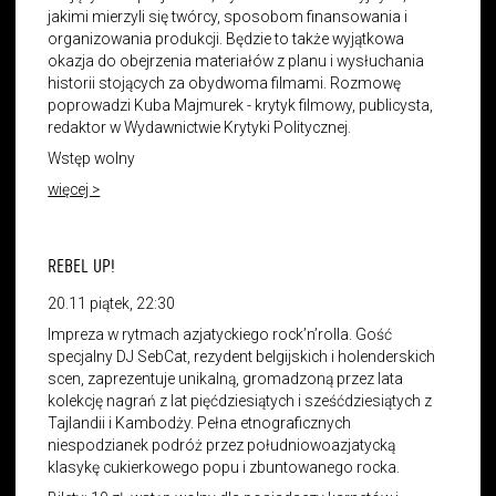
jakimi mierzyli się twórcy, sposobom finansowania i
organizowania produkcji. Będzie to także wyjątkowa
okazja do obejrzenia materiałów z planu i wysłuchania
historii stojących za obydwoma filmami. Rozmowę
poprowadzi Kuba Majmurek - krytyk filmowy, publicysta,
redaktor w Wydawnictwie Krytyki Politycznej.
Wstęp wolny
więcej >
REBEL UP!
20.11 piątek, 22:30
Impreza w rytmach azjatyckiego rock’n’rolla. Gość
specjalny DJ SebCat, rezydent belgijskich i holenderskich
scen, zaprezentuje unikalną, gromadzoną przez lata
kolekcję nagrań z lat pięćdziesiątych i sześćdziesiątych z
Tajlandii i Kambodży. Pełna etnograficznych
niespodzianek podróż przez południowoazjatycką
klasykę cukierkowego popu i zbuntowanego rocka.