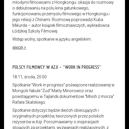
młodymi filmowcami z Hongkongu: okazja do rozmowy
o debiutowaniu na polu kina gatunkowego,
funkcjonowaniu przemysłu filmowego w Hongkongu i
jego relacji z Chinami. Rozmowę
poprowadzi Kuba
Mikurda – autor książek filmoznawczych, wykładowca
Łódzkiej Szkoły Filmowej.
Wstęp wolny, spotkanie w języku angielskim.
więcej >
POLSCY FILMOWCY W AZJI - "WORK IN PROGRESS"
18.11, środa, 20:00
Spotkanie "Work in progress" poświęcone realizowanej w
Mongolii fabule "Zud" Marty Minorowicz oraz
powstającemu w Tajlandii dokumentowi "Mnich z morza"
Rafała Skalskiego.
Spotkanie dotyczyć będzie dwóch obiecujących i
oryginalnych projektów, tworzonych przez polskich
reżyserów w Azji. Porozmawiamy o inspiracjach
stojących za projektami, wyzwaniach realizacyjnych, z