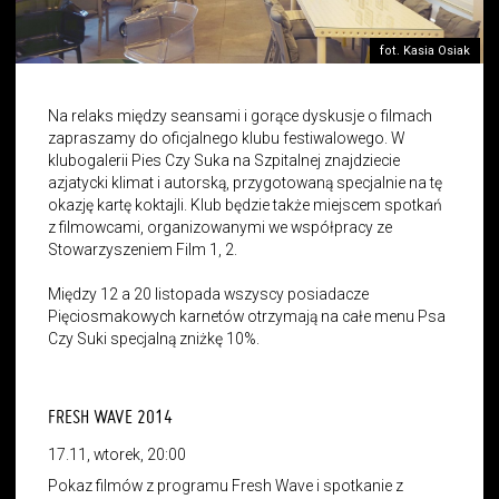
fot. Kasia Osiak
Na relaks między seansami i gorące dyskusje o filmach
zapraszamy do oficjalnego klubu festiwalowego. W
klubogalerii Pies Czy Suka na Szpitalnej znajdziecie
azjatycki klimat i autorską, przygotowaną specjalnie na tę
okazję kartę koktajli. Klub będzie także miejscem spotkań
z filmowcami, organizowanymi we współpracy ze
Stowarzyszeniem Film 1, 2.
Między 12 a 20 listopada wszyscy posiadacze
Pięciosmakowych karnetów otrzymają na całe menu Psa
Czy Suki specjalną zniżkę 10%.
FRESH WAVE 2014
17.11, wtorek, 20:00
Pokaz filmów z programu Fresh Wave i spotkanie z