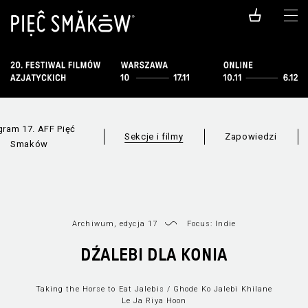
gram 17. AFF Pięć
Sekcje i filmy
Zapowiedzi
Smaków
Archiwum, edycja 17
Focus: Indie
F
Wszystkie sekcje
Lista filmów
DŹALEBI DLA KONIA
Taking the Horse to Eat Jalebis / Ghode Ko Jalebi Khilane
Le Ja Riya Hoon