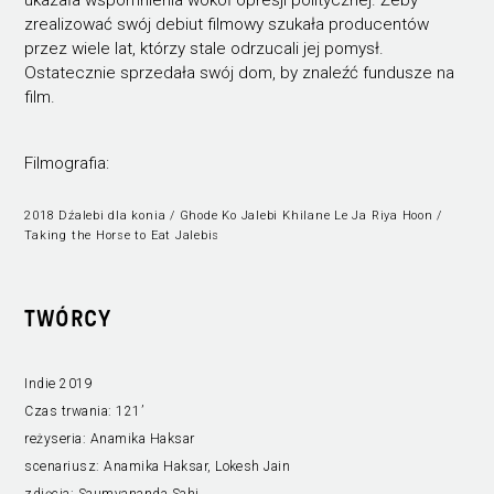
zrealizować swój debiut filmowy szukała producentów
przez wiele lat, którzy stale odrzucali jej pomysł.
Ostatecznie sprzedała swój dom, by znaleźć fundusze na
film.
Filmografia:
2018 Dźalebi dla konia / Ghode Ko Jalebi Khilane Le Ja Riya Hoon /
Taking the Horse to Eat Jalebis
TWÓRCY
Indie 2019
Czas trwania:
121’
reżyseria:
Anamika Haksar
scenariusz:
Anamika Haksar, Lokesh Jain
zdjęcia:
Saumyananda Sahi