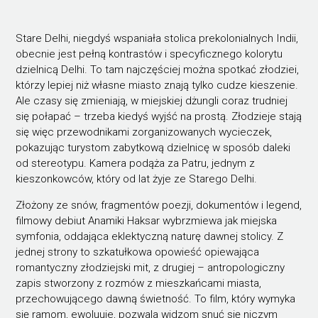
Stare Delhi, niegdyś wspaniała stolica prekolonialnych Indii,
obecnie jest pełną kontrastów i specyficznego kolorytu
dzielnicą Delhi. To tam najczęściej można spotkać złodziei,
którzy lepiej niż własne miasto znają tylko cudze kieszenie.
Ale czasy się zmieniają, w miejskiej dżungli coraz trudniej
się połapać – trzeba kiedyś wyjść na prostą. Złodzieje stają
się więc przewodnikami zorganizowanych wycieczek,
pokazując turystom zabytkową dzielnicę w sposób daleki
od stereotypu. Kamera podąża za Patru, jednym z
kieszonkowców, który od lat żyje ze Starego Delhi.
Złożony ze snów, fragmentów poezji, dokumentów i legend,
filmowy debiut Anamiki Haksar wybrzmiewa jak miejska
symfonia, oddająca eklektyczną naturę dawnej stolicy. Z
jednej strony to szkatułkowa opowieść opiewająca
romantyczny złodziejski mit, z drugiej – antropologiczny
zapis stworzony z rozmów z mieszkańcami miasta,
przechowującego dawną świetność. To film, który wymyka
się ramom, ewoluuje, pozwala widzom snuć się niczym