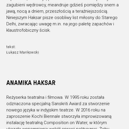
zagubieni wędrowcy, meandruje gdzieś pomiędzy snem a
jawą, nocą a dniem, przeszłością a teraźniejszością.
Niniejszym Haksar pisze osobliwy list miłosny do Starego
Delhi, zwracając uwagę m.in. na jego paletę zapachów i
klaustrofobiczny ścisk.
tekst:
Łukasz Mańkowski
ANAMIKA HAKSAR
Reżyserka teatralna i filmowa. W 1995 roku została
odznaczona specjalną Sanskriti Award za stworzenie
nowego języka w indyjskim teatrze. W 2016 roku na
zaproszenie Kochi Biennale stworzyła improwizowaną
instalację teatralną Composition on Water, w którym
ukazała wspomnienia wokół opresji politycznej. Żeby