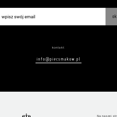
ok
kontakt:
info@piecsmakow.pl
Na naszej str