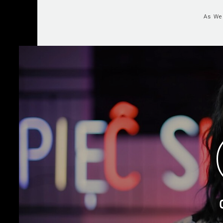
As We 