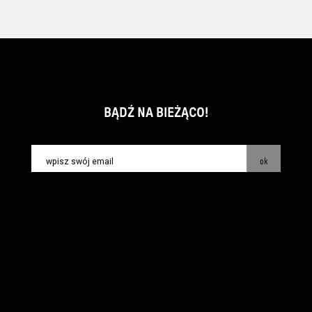
BĄDŹ NA BIEŻĄCO!
ok
kontakt:
info@piecsmakow.pl